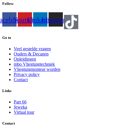
Follow
acebook
Youtube
Linkedin
Instagram
Go to
Veel gestelde vragen
Ouders & Decanen
Opleidingen
mbo Vliegtuigtechniek
Vliegtuigmonteur worden
Privacy policy
Contact
Links
Part 66
Jeweka
Virtual tour
Contact