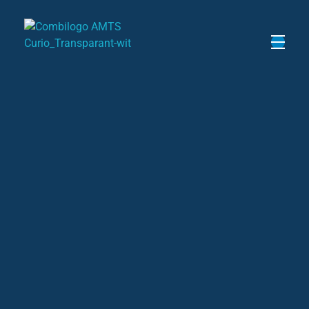
Opleiding Vliegtuigtechniek
Op onze
Socials