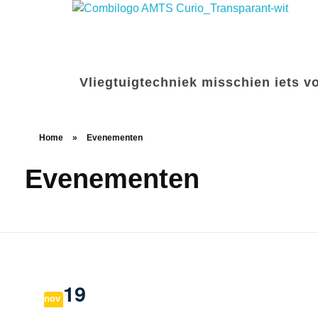
Opleiding Vliegtuigtechniek
Vliegtuigtechniek misschien iets 
Home
»
Evenementen
Evenementen
19
nov
15:30
-
20:30