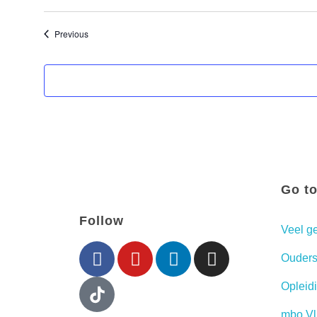
Evenementen
Previous
Go t
Follow
Veel g
Ouders
Opleid
mbo Vl