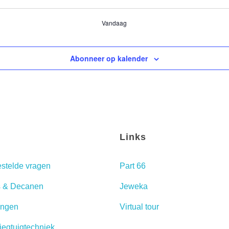
Vandaag
Abonneer op kalender
o
Links
estelde vragen
Part 66
 & Decanen
Jeweka
ingen
Virtual tour
iegtuigtechniek