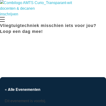
Opleiding Vliegtuigtechniek
docenten & decanen
inschrijven
Vliegtuigtechniek misschien iets voor jou?
Loop een dag mee!
« Alle Evenementen
Dit evenement is voorbij.