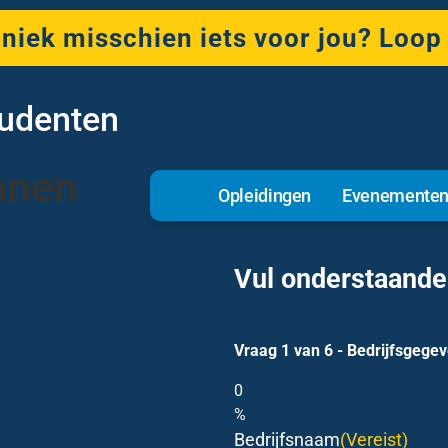
hniek misschien iets voor jou? Loop
tudenten
anen
Opleidingen
Evenemente
Vul onderstaande 
Vraag
1
van
6
- Bedrijfsgege
0
%
Bedrijfsnaam
(Vereist)