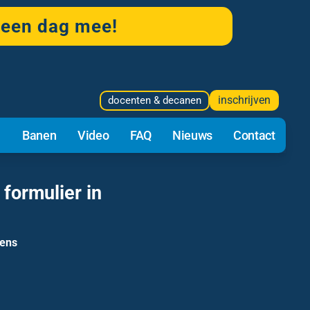
 een dag mee!
inschrijven
docenten & decanen
n
Banen
Video
FAQ
Nieuws
Contact
formulier in
vens