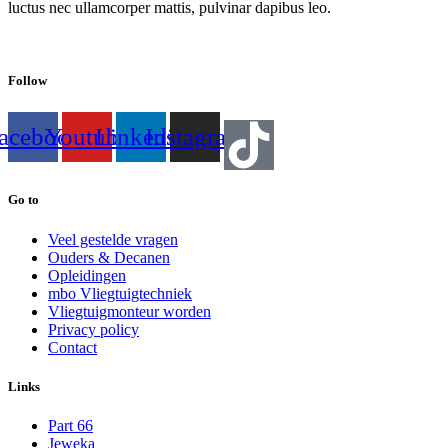
luctus nec ullamcorper mattis, pulvinar dapibus leo.
Follow
acebook
Youtube
Linkedin
Instagram
Go to
Veel gestelde vragen
Ouders & Decanen
Opleidingen
mbo Vliegtuigtechniek
Vliegtuigmonteur worden
Privacy policy
Contact
Links
Part 66
Jeweka