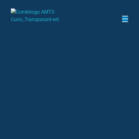
Opleiding Vliegtuigtechniek
Kom kijken op onze
Open dag
Open dag MBO
Vliegtuigtechniek