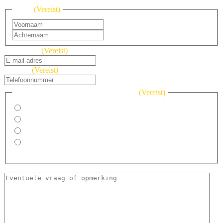
Naam
(Vereist)
Voornaam
Achternaam
E-mailadres
(Vereist)
Telefoon
(Vereist)
Graag bezoek ik de VIP rondleiding op
(Vereist)
Dinsdagochtend: 9 mei 09.00 – 11.00 uur
Dinsdagmiddag: 9 mei 13.00 – 15.00 uur
Woensdagavond: 10 mei om 18.30 uur
Géén van bovenstaande opties past, graag samen een
datum afstemmen
Opmerking