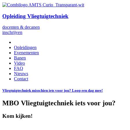
Opleiding Vliegtuigtechniek
docenten & decanen
inschrijven
Opleidingen
Evenementen
Banen
Video
FAQ
Nieuws
Contact
Vliegtuigtechniek misschien iets voor jou? Loop een dag mee!
MBO Vliegtuigtechniek iets voor jou?
Kom kijken!
Zit je op deze school? Bezoek dan onze stand.