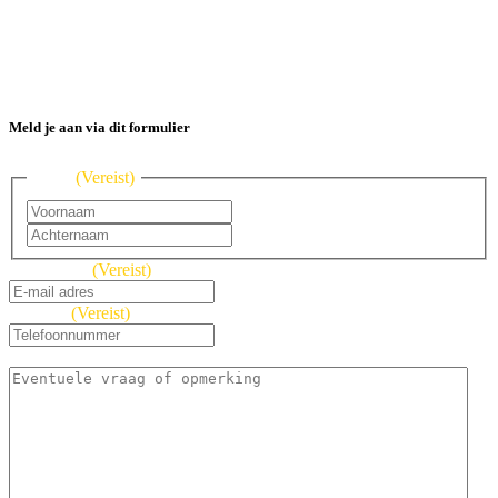
24 januari
Opleidingsmarkt
Meld je aan via dit formulier
Naam
(Vereist)
Voornaam
Achternaam
E-mailadres
(Vereist)
Telefoon
(Vereist)
Opmerking