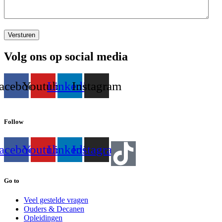
CAPTCHA
Volg ons op social media
acebook
Youtube
Linkedin
Instagram
Follow
acebook
Youtube
Linkedin
Instagram
Go to
Veel gestelde vragen
Ouders & Decanen
Opleidingen