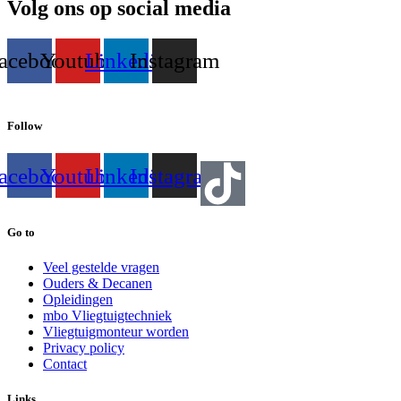
Volg ons op social media
acebook
Youtube
Linkedin
Instagram
Follow
acebook
Youtube
Linkedin
Instagram
Go to
Veel gestelde vragen
Ouders & Decanen
Opleidingen
mbo Vliegtuigtechniek
Vliegtuigmonteur worden
Privacy policy
Contact
Links