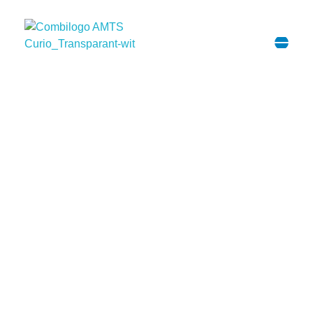
Opleiding Vliegtuigtechniek
MBO Vliegtuigtechniek
iets voor jou?
Kom kijken!