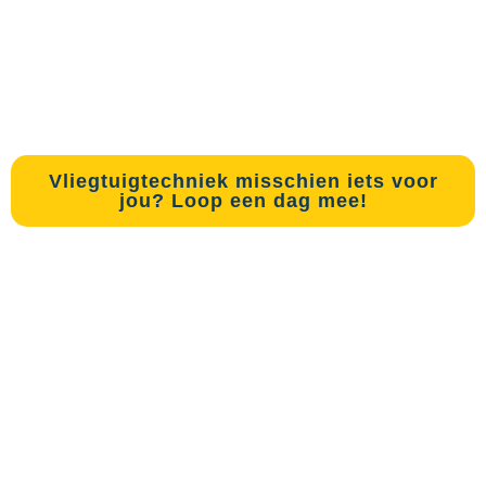
9 mei
09.00 – 11.00 & 13.00 tot 15.00 uur
Vliegtuigtechniek misschien iets voor
jou? Loop een dag mee!
VIP rondleiding