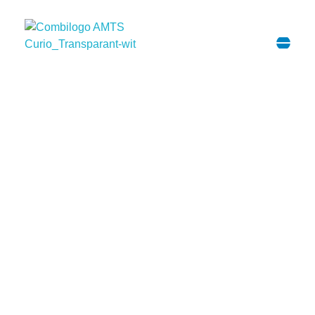
Opleiding Vliegtuigtechniek
MBO Vliegtuigtechniek
iets voor jou?
Kom kijken!