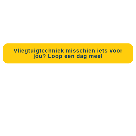
28 november
Vliegtuigtechniek misschien iets voor
jou? Loop een dag mee!
Meeloopdag 28-11